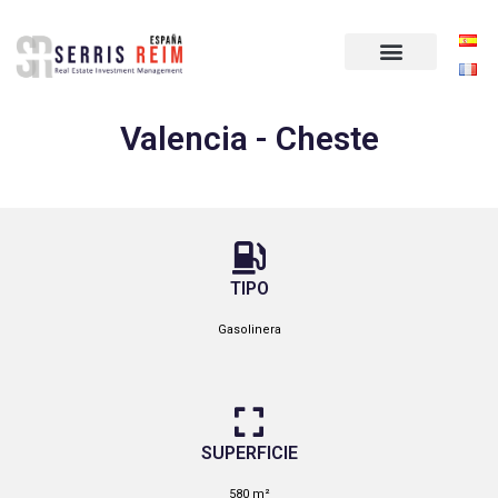
Notre équipe
Nos Métiers
Le Patrimoine
Serris Reim à l’étranger
Valencia - Cheste
TIPO
Gasolinera
SUPERFICIE
580 m²